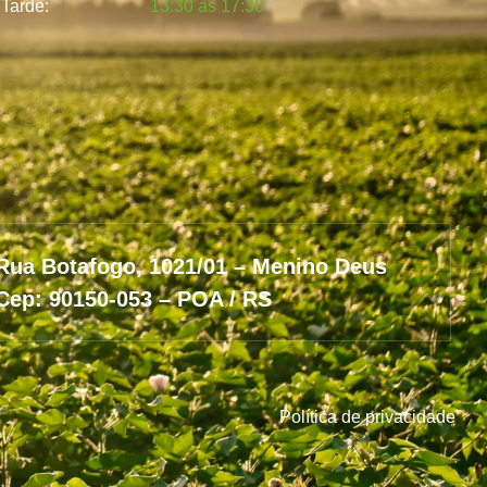
Tarde:
13:30 às 17:30
Rua Botafogo, 1021/01 – Menino Deus
Cep: 90150-053 – POA / RS
Política de privacidade