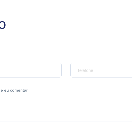
io
Seu telefone*
ue eu comentar.