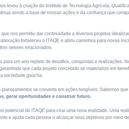
evou à criação do Instituto de Tecnologia Agrícola, Qualific
ntinua sendo a base de nossas ações e da confiança que conq
que nos permitiu dar continuidade a diversos projetos idealiz
laboração fortaleceu o ITAQE e abriu caminhos para novas inic
tros setores relacionados.
s para um ano repleto de desafios, conquistas e realizações. 
garantindo que cada projeto concebido se materialize em benefí
a a sociedade gaúcha.
 planejamentos se converta em ações tangíveis. Sabemos que
os, gerar oportunidades e construir futuro.
 no potencial do ITAQE para criar uma nova realidade. Uma rea
ento e ajuda cada pessoa a alcançar seus objetivos por meio d