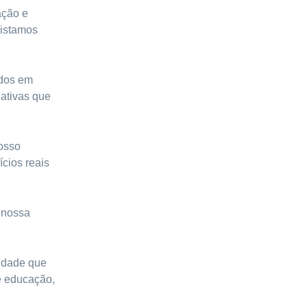
ação e
uistamos
ados em
iativas que
Nosso
cios reais
 nossa
lidade que
e educação,