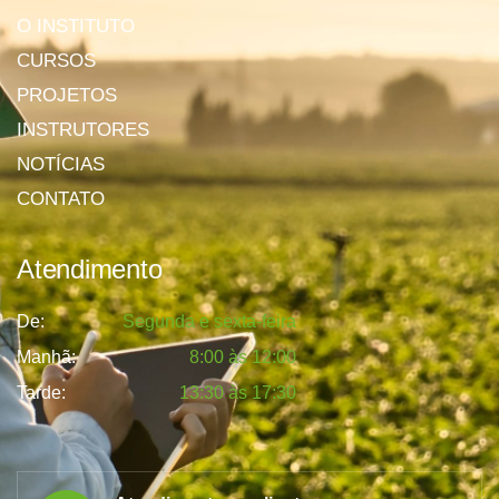
O INSTITUTO
CURSOS
PROJETOS
INSTRUTORES
NOTÍCIAS
CONTATO
Atendimento
De:
Segunda e sexta-feira
Manhã:
8:00 às 12:00
Tarde:
13:30 às 17:30