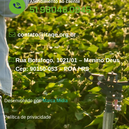
Atendimento ao cliente
51 98046.0945
contato@itaqe.org.br
Rua Botafogo, 1021/01 – Menino Deus
Cep: 90150-053 – POA / RS
Desenvolvido por:
Marca Mídia
Política de privacidade