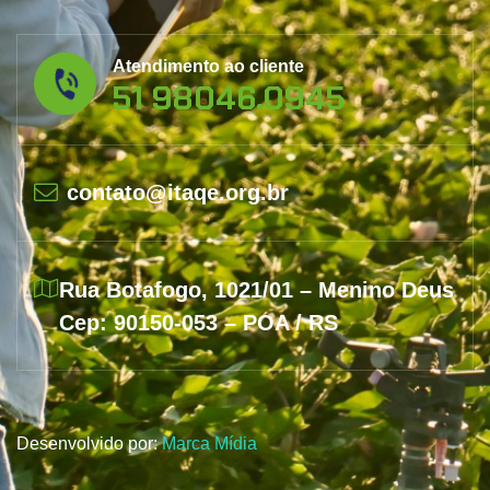
Atendimento ao cliente
51 98046.0945
contato@itaqe.org.br
Rua Botafogo, 1021/01 – Menino Deus
Cep: 90150-053 – POA / RS
Desenvolvido por:
Marca Mídia