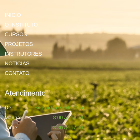
INICIO
O INSTITUTO
CURSOS
PROJETOS
INSTRUTORES
NOTÍCIAS
CONTATO
Atendimento
De:
Segunda e sexta-feira
Manhã:
8:00 às 12:00
Tarde:
13:30 às 17:30